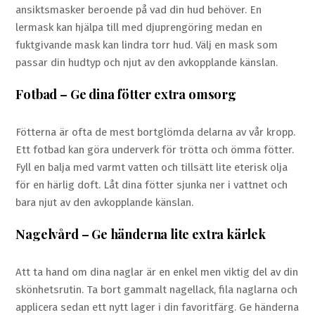
ansiktsmasker beroende på vad din hud behöver. En
lermask kan hjälpa till med djuprengöring medan en
fuktgivande mask kan lindra torr hud. Välj en mask som
passar din hudtyp och njut av den avkopplande känslan.
Fotbad – Ge dina fötter extra omsorg
Fötterna är ofta de mest bortglömda delarna av vår kropp.
Ett fotbad kan göra underverk för trötta och ömma fötter.
Fyll en balja med varmt vatten och tillsätt lite eterisk olja
för en härlig doft. Låt dina fötter sjunka ner i vattnet och
bara njut av den avkopplande känslan.
Nagelvård – Ge händerna lite extra kärlek
Att ta hand om dina naglar är en enkel men viktig del av din
skönhetsrutin. Ta bort gammalt nagellack, fila naglarna och
applicera sedan ett nytt lager i din favoritfärg. Ge händerna