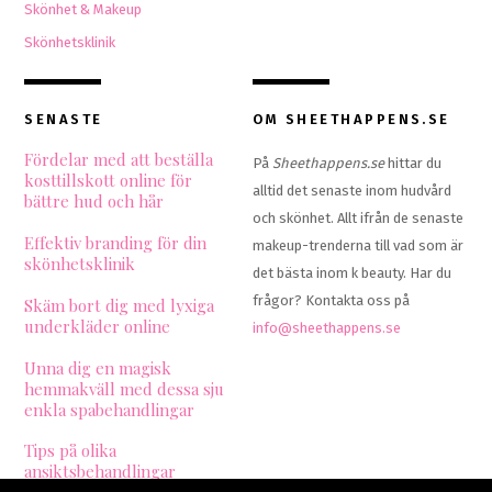
Skönhet & Makeup
Skönhetsklinik
SENASTE
OM SHEETHAPPENS.SE
Fördelar med att beställa
På
Sheethappens.se
hittar du
kosttillskott online för
alltid det senaste inom hudvård
bättre hud och hår
och skönhet. Allt ifrån de senaste
Effektiv branding för din
makeup-trenderna till vad som är
skönhetsklinik
det bästa inom k beauty. Har du
frågor? Kontakta oss på
Skäm bort dig med lyxiga
underkläder online
info@sheethappens.se
Unna dig en magisk
hemmakväll med dessa sju
enkla spabehandlingar
Tips på olika
ansiktsbehandlingar