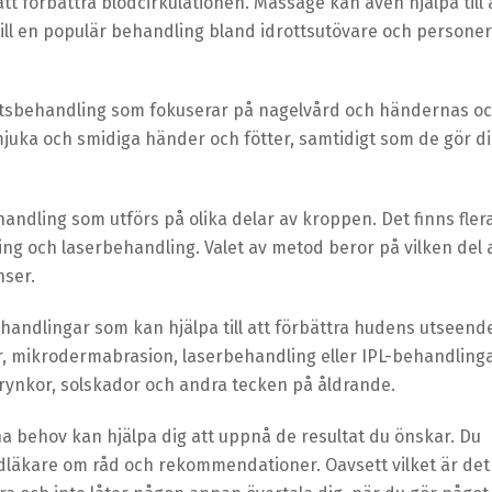
att förbättra blodcirkulationen. Massage kan även hjälpa till 
 till en populär behandling bland idrottsutövare och personer
etsbehandling som fokuserar på nagelvård och händernas o
juka och smidiga händer och fötter, samtidigt som de gör d
ndling som utförs på olika delar av kroppen. Det finns fler
xning och laserbehandling. Valet av metod beror på vilken del 
nser.
handlingar som kan hjälpa till att förbättra hudens utseend
, mikrodermabrasion, laserbehandling eller IPL-behandlinga
 rynkor, solskador och andra tecken på åldrande.
a behov kan hjälpa dig att uppnå de resultat du önskar. Du
dläkare om råd och rekommendationer. Oavsett vilket är det