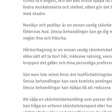
stress och ångest, och det kan också hjälpa till 
lindra muskelsmärta och stelhet, vilket gör det
med skador.
Manikyr och pedikyr är en annan vanlig skönh
fötternas hud. Dessa behandlingar kan ge dig m
naglar fina och fräscha.
Hårborttagning är en annan vanlig skönhetsbeha
olika sätt att ta bort hår, inklusive rakning, va
kroppen det gäller och dina personliga prefere
Sist men inte minst finns det hudförbättringsbe
Dessa behandlingar kan vara kemiska peelingar
Dessa behandlingar kan hjälpa till att reducera
Att välja en skönhetsbehandling som passar din
kan fråga en erfaren skönhetsterapeut eller hu