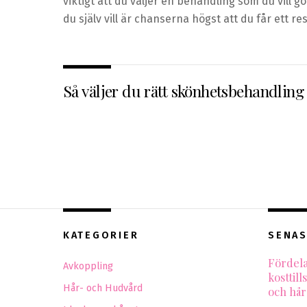
viktigt att du väljer en behandling som du vill 
du själv vill är chanserna högst att du får ett re
Så väljer du rätt skönhetsbehandling
KATEGORIER
SENAS
Fördela
Avkoppling
kosttill
Hår- och Hudvård
och hår