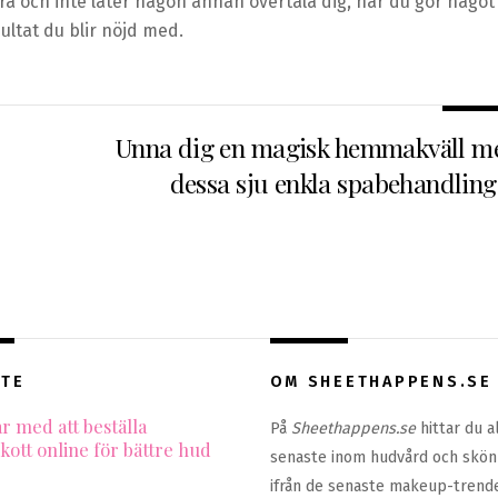
göra och inte låter någon annan övertala dig, när du gör något
sultat du blir nöjd med.
Unna dig en magisk hemmakväll m
dessa sju enkla spabehandling
TE
OM SHEETHAPPENS.SE
r med att beställa
På
Sheethappens.se
hittar du al
skott online för bättre hud
senaste inom hudvård och skönh
ifrån de senaste makeup-trende