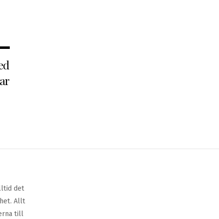
ed
ar
ltid det
et. Allt
rna till