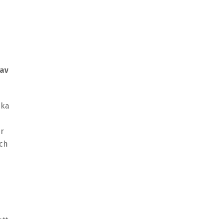
 av
ika
er
och